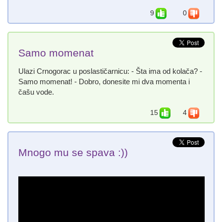
9
0
Samo momenat
Ulazi Crnogorac u poslastičarnicu: - Šta ima od kolača? -
Samo momenat! - Dobro, donesite mi dva momenta i
čašu vode.
15
4
Mnogo mu se spava :))