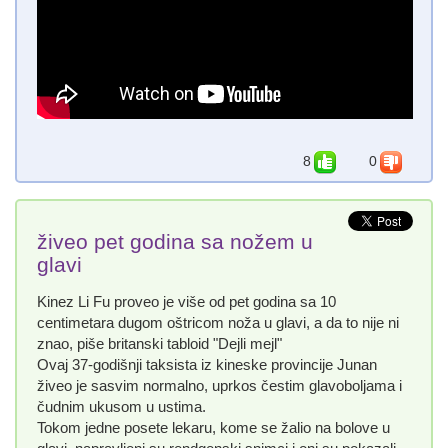
8
0
živeo pet godina sa nožem u
glavi
Kinez Li Fu proveo je više od pet godina sa 10
centimetara dugom oštricom noža u glavi, a da to nije ni
znao, piše britanski tabloid "Dejli mejl"
Ovaj 37-godišnji taksista iz kineske provincije Junan
živeo je sasvim normalno, uprkos čestim glavoboljama i
čudnim ukusom u ustima.
Tokom jedne posete lekaru, kome se žalio na bolove u