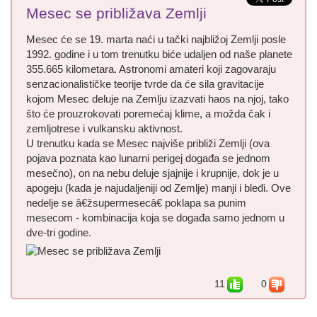
Mesec se približava Zemlji
Mesec će se 19. marta naći u tački najbližoj Zemlji posle
1992. godine i u tom trenutku biće udaljen od naše planete
355.665 kilometara. Astronomi amateri koji zagovaraju
senzacionalističke teorije tvrde da će sila gravitacije
kojom Mesec deluje na Zemlju izazvati haos na njoj, tako
što će prouzrokovati poremećaj klime, a možda čak i
zemljotrese i vulkansku aktivnost.
U trenutku kada se Mesec najviše približi Zemlji (ova
pojava poznata kao lunarni perigej događa se jednom
mesečno), on na nebu deluje sjajnije i krupnije, dok je u
apogeju (kada je najudaljeniji od Zemlje) manji i bleđi. Ove
nedelje se â€žsupermesecâ€ poklapa sa punim
mesecom - kombinacija koja se događa samo jednom u
dve-tri godine.
11
0