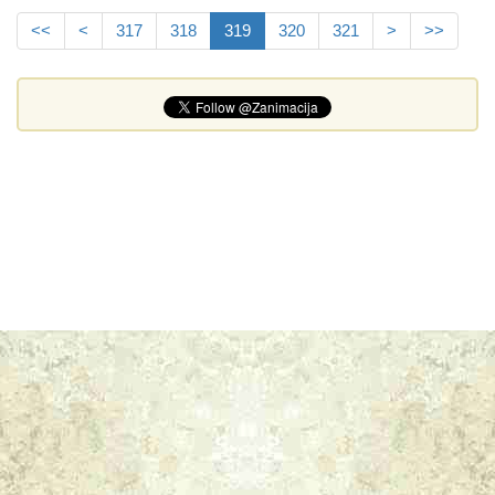
<<
<
317
318
319
320
321
>
>>