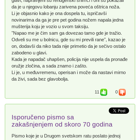
glavi, napravljeni su rendgenski snimci i oni su pokazali
da je u njegovu lobanju zarivena poveća oštrica noža.
Li je objasnio kako je ona dospela tu, ispričavši
novinarima da ga je pre pet godina nožem napala jedna
mušterija koju je vozio u svom taksiju.
"Napao me je čim sam ga dovezao tamo gde je tražio.
Odveli su me u bolnicu, gde su mi previli rane", kazao je
on, dodavši da niko tada nije primetio da je sečivo ostalo
zabodeno u glavi.
Kada je napadač uhapšen, policija nije uspela da pronađe
oružje zločina, a sada znamo i zašto.
Li je, u međuvremenu, operisan i može da nastavi mirno
da živi, sada bez glavobolja.
11
0
Isporučeno pismo sa
zakašnjenjem od skoro 70 godina
Pismo koje je u Drugom svetskom ratu poslato jednoj