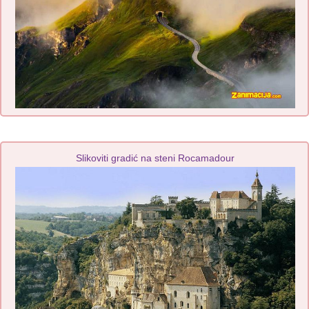
Slikoviti gradić na steni Rocamadour