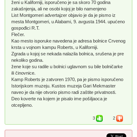
ženi u Kaliforniji, isporučeno je sa skoro 70 godina
zakašnjenja, ali ne osobi kojoj je bilo namenjeno
List Montgomeri advertajzer objavio je da je pismo iz
mesta Montgomeri, u Alabami, 9. avgusta 1944. upućeno
gospođici R.T.
Flečer.
Kao mesto isporuke navedena je adresa bolnice Crvenog
krsta u vojnom kampu Roberts, u Kaliforniji.
Zgrada u kojoj se nekada nalazila bolnica, srušena je pre
nekoliko godina.
žene koje su radile u bolnici uglavnom su bile bolničarke
ili činovnice.
Kamp Roberts je zatvoren 1970, pa je pismo isporučeno
Istorijskom muzeju. Kustos muzeja Gari Mekmaster
naveo je da nije otvorio pismo radi zaštite privatnosti.
Deo koverte na kojem je pisalo ime pošiljaoca je
otcepljeno.
3
2