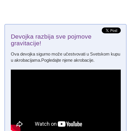
Devojka razbija sve pojmove
gravitacije!
Ova devojka sigurno može učestvovati u Svetskom kupu
u akrobacijama.Pogledajte njene akrobacije.