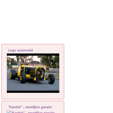
Lego automobil
"Kardok" - nevidljive garaže