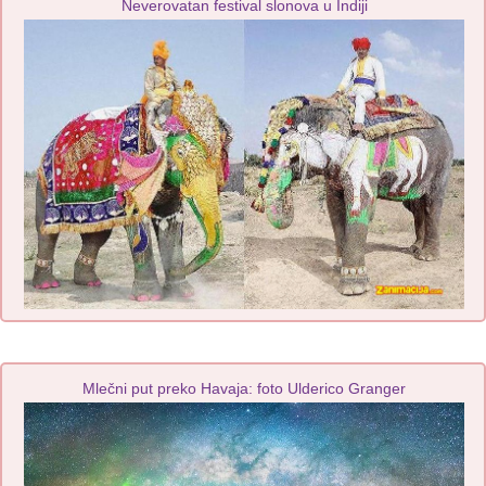
Neverovatan festival slonova u Indiji
Mlečni put preko Havaja: foto Ulderico Granger