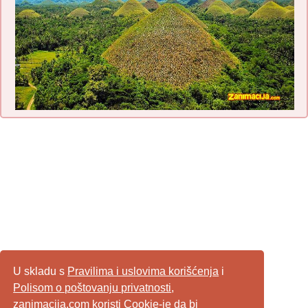
U skladu s
Pravilima i uslovima korišćenja
i
Polisom o poštovanju privatnosti
,
zanimacija.com koristi Cookie-je da bi