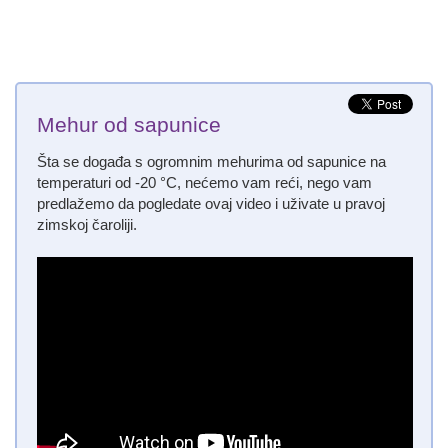
Mehur od sapunice
Šta se događa s ogromnim mehurima od sapunice na
temperaturi od -20 °C, nećemo vam reći, nego vam
predlažemo da pogledate ovaj video i uživate u pravoj
zimskoj čaroliji.