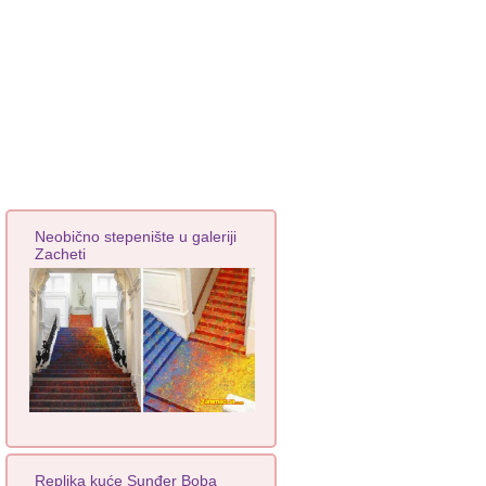
Neobično stepenište u galeriji
Zacheti
Replika kuće Sunđer Boba