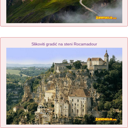
Slikoviti gradić na steni Rocamadour