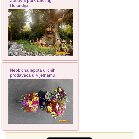
Zabavni park Efteling,
Holandija
Neobična lepota uličnih
prodavaca u Vijetnamu