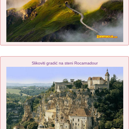
Slikoviti gradić na steni Rocamadour