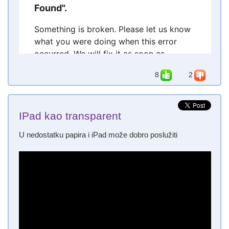
8
2
IPad kao transparent
U nedostatku papira i iPad može dobro poslužiti