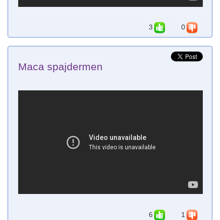
3
0
Maca spajdermen
6
1