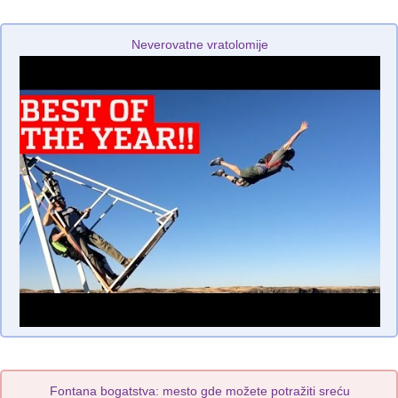
Neverovatne vratolomije
Fontana bogatstva: mesto gde možete potražiti sreću