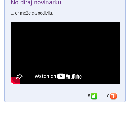
Ne diraj novinarku
...jer može da podivlja.
5
0