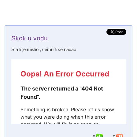
Skok u vodu
Sta li je mislio , čemu li se nadao
6
0