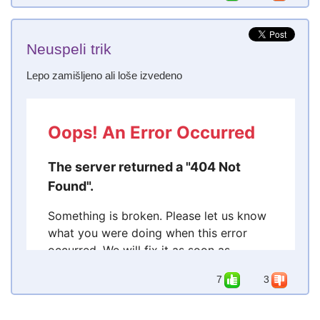
Neuspeli trik
Lepo zamišljeno ali loše izvedeno
7
3