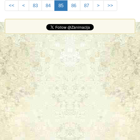
<<
<
83
84
85
86
87
>
>>