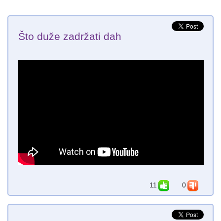
Što duže zadržati dah
11
0