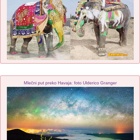
Mlečni put preko Havaja: foto Ulderico Granger