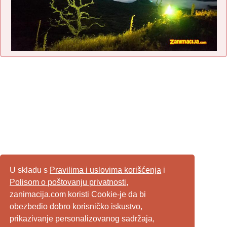
U skladu s
Pravilima i uslovima korišćenja
i
Polisom o poštovanju privatnosti
,
zanimacija.com koristi Cookie-je da bi
obezbedio dobro korisničko iskustvo,
prikazivanje personalizovanog sadržaja,