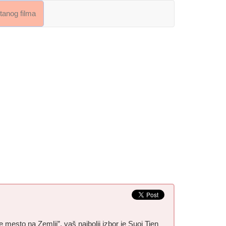
crtanog filma
e mesto na Zemlji”, vaš najbolji izbor je Suoi Tien