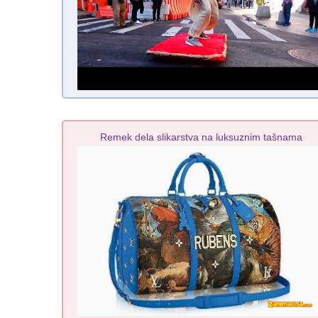
Remek dela slikarstva na luksuznim tašnama