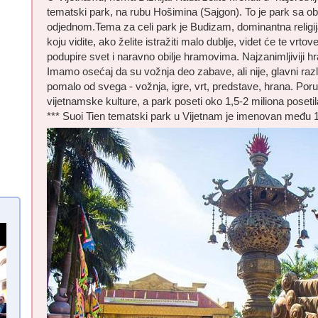
tematski park, na rubu Hošimina (Sajgon). To je park sa ob
odjednom.Tema za celi park je Budizam, dominantna religija
koju vidite, ako želite istražiti malo dublje, videt će te vr
podupire svet i naravno obilje hramovima. Najzanimljiviji hra
Imamo osećaj da su vožnja deo zabave, ali nije, glavni ra
pomalo od svega - vožnja, igre, vrt, predstave, hrana. Por
vijetnamske kulture, a park poseti oko 1,5-2 miliona poseti
*** Suoi Tien tematski park u Vijetnam je imenovan među 1