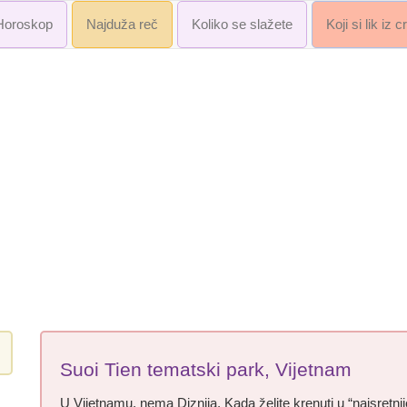
Horoskop
Najduža reč
Koliko se slažete
Koji si lik iz 
Suoi Tien tematski park, Vijetnam
U Vijetnamu, nema Diznija. Kada želite krenuti u “najsretnij