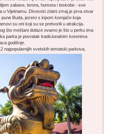
iljem zabave, terora, humora i teskobe - sve
 u Vijetnamu. Divovski zlatni zmaj je prva stvar
tove pune Buda, jezero s kipom kornjače koja
movi su oni koji su se pretvorili u atrakcija.
zlog što meštani dolaze ovamo je što u perku ima
uka parka je povratak tradicionalnim korenima
laca godišnje.
2 najpopularnijih svetskih tematski parkova.