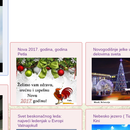
Nova 2017. godina, godina
Novogodišnje jelke u
Petla
delovima sveta
Svet beskonačnog leda:
Nebesko jezero ( Ti
najveći ledenjak u Evropi
Kini
Vatnajokull