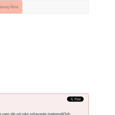
crtanog filma
da vam ide od ruke rešavanje matematičkih