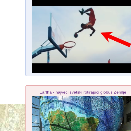
Eartha - najveći svetski rotirajući globus Zemlje