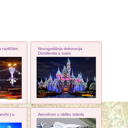
 različitim
Novogodišnja dekoracija
Diznilenda u svetu
anchi ) u
Aerodrom u obliku sokola