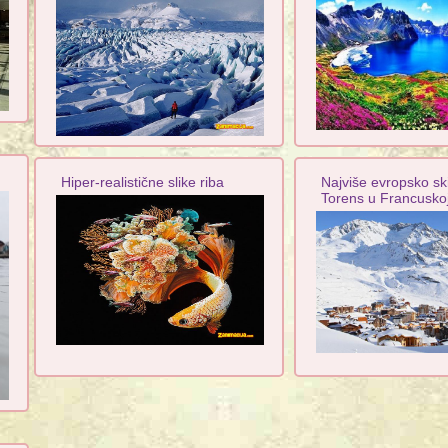
Hiper-realistične slike riba
Najviše evropsko ski
Torens u Francusko