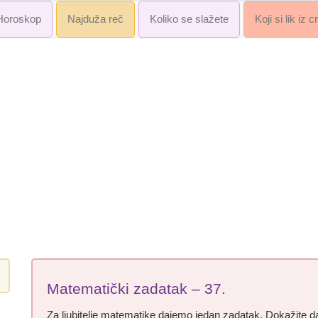
Horoskop
Najduža reč
Koliko se slažete
Koji si lik iz 
Matematički zadatak – 37.
Za ljubitelje matematike dajemo jedan zadatak. Dokažite 