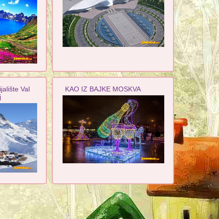
jalište Val
KAO IZ BAJKE MOSKVA
j