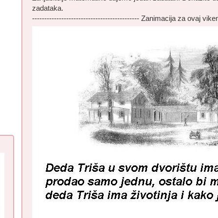
zadataka.
-------------------------------------------- Zanimacija za ovaj vike