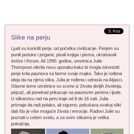
Slike na perju
Ljudi su koristili perje, od početka civilizacije. Perjem su
punili jastuke i jorgane, pisali knjiga i pisma, ukrašavali
šešire i frizure. Ali 1990. godine, umetnica Julie
Thompson otkrila novu uporabu:kako bi mogla iskoristiti
perje krila paunova sa farme svoje majke. Tako je rođena
ideja da na njima slika. Julia je rođena i odrasla na Aljasci.
Glavne teme umetnice su scene iz života divljih životinja,
pejzaž, ali ponekad prikazuje na paunovim perima i ljude.
U slikarstvu rad na peru traje od 8 do 16 sati. Julia
priznaje da radi polako, ali sigurno, pokušava svakoj sliki
dati što je više moguće života i emocije. Radovi Julie su
poznati u celom svetu, a za ovim slikama je velika
potražnja.