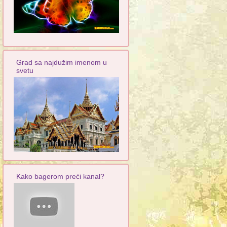
Grad sa najdužim imenom u
svetu
Kako bagerom preći kanal?