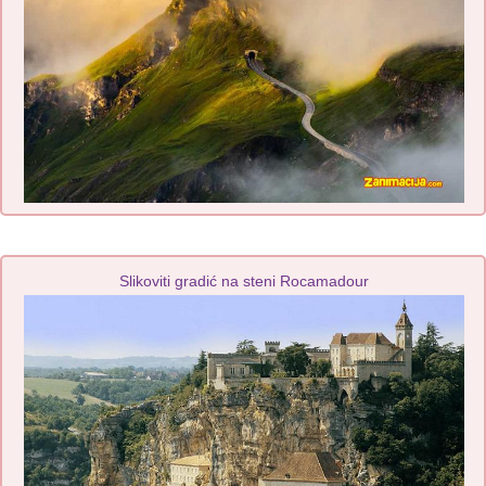
Slikoviti gradić na steni Rocamadour