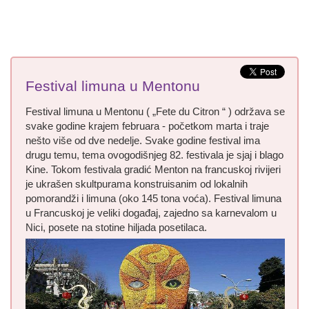
Festival limuna u Mentonu
Festival limuna u Mentonu ( „Fete du Citron “ ) održava se
svake godine krajem februara - početkom marta i traje
nešto više od dve nedelje. Svake godine festival ima
drugu temu, tema ovogodišnjeg 82. festivala je sjaj i blago
Kine. Tokom festivala gradić Menton na francuskoj rivijeri
je ukrašen skultpurama konstruisanim od lokalnih
pomorandži i limuna (oko 145 tona voća). Festival limuna
u Francuskoj je veliki događaj, zajedno sa karnevalom u
Nici, posete na stotine hiljada posetilaca.