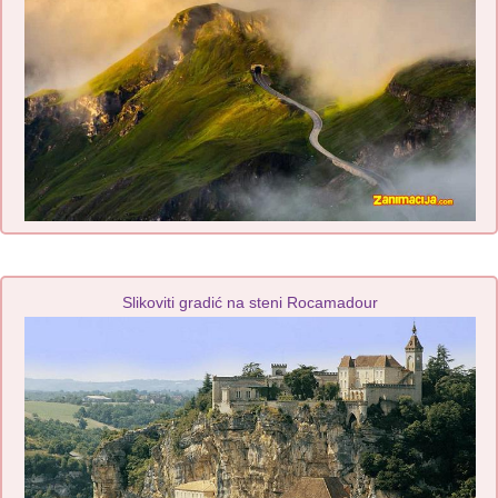
Slikoviti gradić na steni Rocamadour