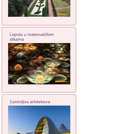
Lepota u matematičkim
slikama
Zanimljiva arhitektura