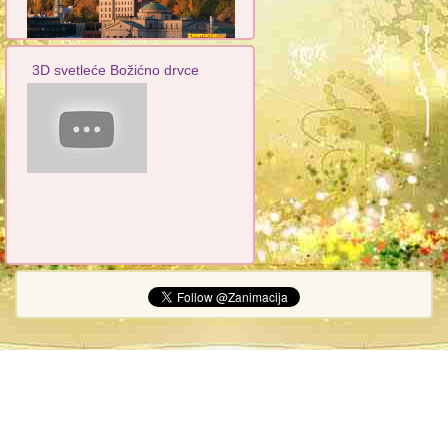
3D svetleće Božićno drvce