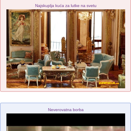
Najskuplja kuća za lutke na svetu
Neverovatna borba