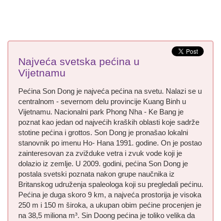
Najveća svetska pećina u
Vijetnamu
Pećina Son Dong je najveća pećina na svetu. Nalazi se u
centralnom - severnom delu provincije Kuang Binh u
Vijetnamu. Nacionalni park Phong Nha - Ke Bang je
poznat kao jedan od najvećih kraških oblasti koje sadrže
stotine pećina i grottos. Son Dong je pronašao lokalni
stanovnik po imenu Ho- Hana 1991. godine. On je postao
zainteresovan za zvižduke vetra i zvuk vode koji je
dolazio iz zemlje. U 2009. godini, pećina Son Dong je
postala svetski poznata nakon grupe naučnika iz
Britanskog udruženja spaleologa koji su pregledali pećinu.
Pećina je duga skoro 9 km, a najveća prostorija je visoka
250 m i 150 m široka, a ukupan obim pećine procenjen je
na 38,5 miliona m³. Sin Doong pećina je toliko velika da