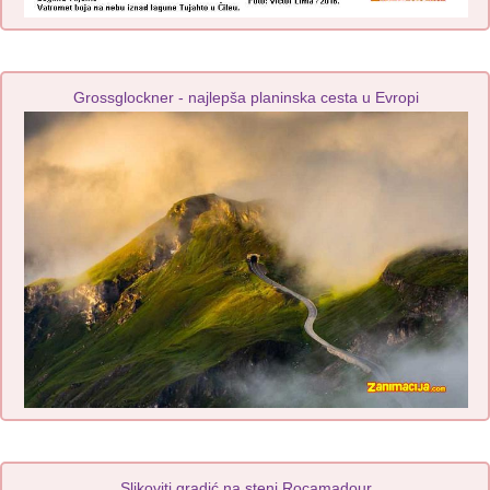
Grossglockner - najlepša planinska cesta u Evropi
Slikoviti gradić na steni Rocamadour