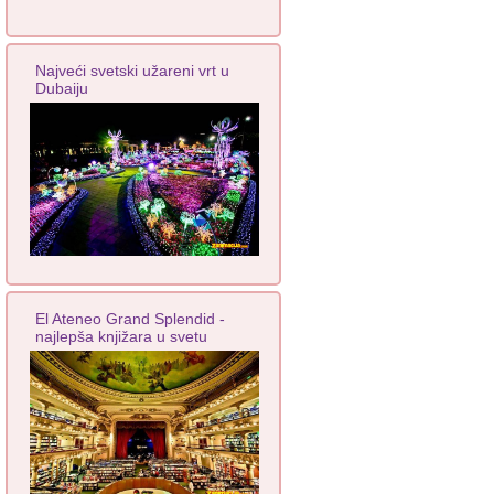
Najveći svetski užareni vrt u
Dubaiju
El Ateneo Grand Splendid -
najlepša knjižara u svetu