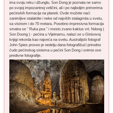
ima svoju reku i džunglu. Son Dong je poznata ne samo
po svojoj impozantnoj veličini, ali i po najboljim primerima
pećinskih formacija na planeti. Ovde možete naći
zanimljive stalaktite i neke od najviših stalagmita u svetu,
sa visinom i do 70 metara. Posebno impresivna formacija
smatra se " Ruka psa " i mesto zvano kaktus vrt. Ndong (
Son Doong ) - pećina u Vijetnamu, nalazi se u Ginisovoj
knjigi rekorda kao najveća na svetu. Australijski fotograf
John Spies proveo je nedelju dana fotografišući prirodno
čudo pećinskog sistema u pećini Son Dong i snimio ove
predivne fotografije.