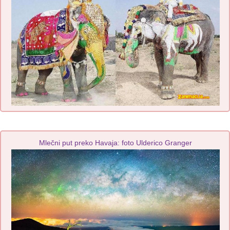
Mlečni put preko Havaja: foto Ulderico Granger