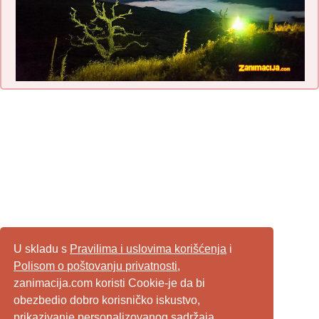
U skladu s
Pravilima i uslovima korišćenja
i
Polisom o poštovanju privatnosti
,
zanimacija.com koristi Cookie-je da bi
obezbedio dobro korisničko iskustvo,
prikazivanje personalizovanog sadržaja,