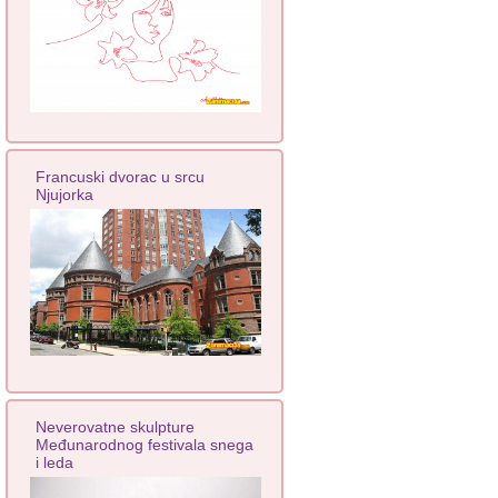
Francuski dvorac u srcu
Njujorka
Neverovatne skulpture
Međunarodnog festivala snega
i leda