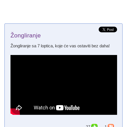
Žongliranje
Žongliranje sa 7 loptica, koje će vas ostaviti bez daha!
27
1