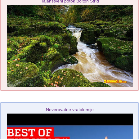
Tajanstveni potok Bolton Strid
Neverovatne vratolomije