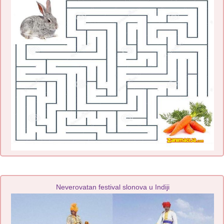
Neverovatan festival slonova u Indiji